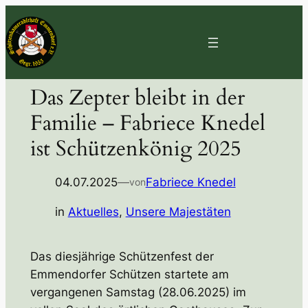
Zum
Inhalt
springen
Das Zepter bleibt in der
Familie – Fabriece Knedel
ist Schützenkönig 2025
04.07.2025
—
Fabriece Knedel
von
in
Aktuelles
, 
Unsere Majestäten
Das diesjährige Schützenfest der
Emmendorfer Schützen startete am
vergangenen Samstag (28.06.2025) im